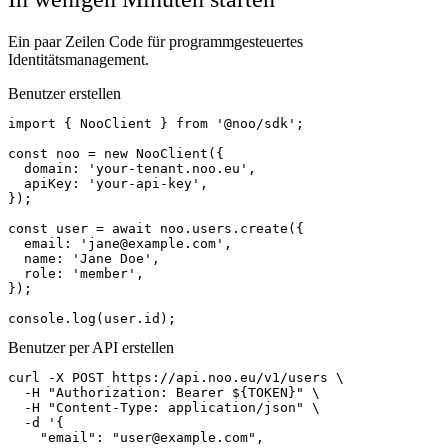
Ein paar Zeilen Code für programmgesteuertes
Identitätsmanagement.
Benutzer erstellen
import { NooClient } from '@noo/sdk';

const noo = new NooClient({

  domain: 'your-tenant.noo.eu',

  apiKey: 'your-api-key',

});

const user = await noo.users.create({

  email: 'jane@example.com',

  name: 'Jane Doe',

  role: 'member',

});

console.log(user.id);
Benutzer per API erstellen
curl -X POST https://api.noo.eu/v1/users \

  -H "Authorization: Bearer ${TOKEN}" \

  -H "Content-Type: application/json" \

  -d '{

    "email": "user@example.com",
