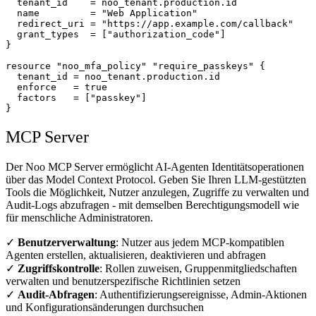
  tenant_id    = noo_tenant.production.id

  name         = "Web Application"

  redirect_uri = "https://app.example.com/callback"

  grant_types  = ["authorization_code"]

}

resource "noo_mfa_policy" "require_passkeys" {

  tenant_id = noo_tenant.production.id

  enforce   = true

  factors   = ["passkey"]

}
MCP Server
Der Noo MCP Server ermöglicht AI-Agenten Identitätsoperationen
über das Model Context Protocol. Geben Sie Ihren LLM-gestützten
Tools die Möglichkeit, Nutzer anzulegen, Zugriffe zu verwalten und
Audit-Logs abzufragen - mit demselben Berechtigungsmodell wie
für menschliche Administratoren.
✓
Benutzerverwaltung
: Nutzer aus jedem MCP-kompatiblen
Agenten erstellen, aktualisieren, deaktivieren und abfragen
✓
Zugriffskontrolle
: Rollen zuweisen, Gruppenmitgliedschaften
verwalten und benutzerspezifische Richtlinien setzen
✓
Audit-Abfragen
: Authentifizierungsereignisse, Admin-Aktionen
und Konfigurationsänderungen durchsuchen