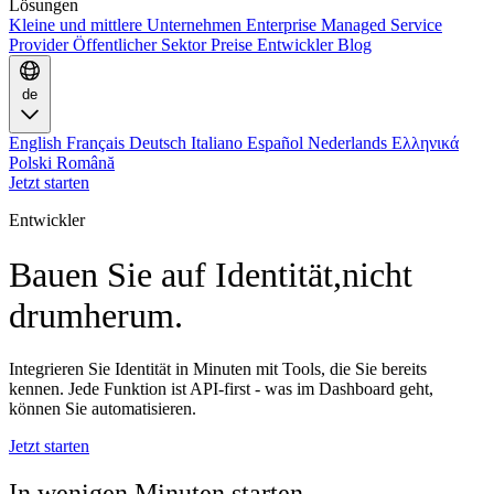
Lösungen
Kleine und mittlere Unternehmen
Enterprise
Managed Service
Provider
Öffentlicher Sektor
Preise
Entwickler
Blog
de
English
Français
Deutsch
Italiano
Español
Nederlands
Ελληνικά
Polski
Română
Jetzt starten
Entwickler
Bauen Sie auf Identität,
nicht
drumherum.
Integrieren Sie Identität in Minuten mit Tools, die Sie bereits
kennen. Jede Funktion ist API-first - was im Dashboard geht,
können Sie automatisieren.
Jetzt starten
In wenigen Minuten starten