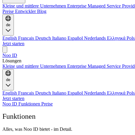
Kleine und mittlere Unternehmen
Enterprise
Managed Service Provi
Preise
Entwickler
Blog
de
English
Français
Deutsch
Italiano
Español
Nederlands
Ελληνικά
Pol
Jetzt starten
Noo ID
Lösungen
Kleine und mittlere Unternehmen
Enterprise
Managed Service Provi
de
English
Français
Deutsch
Italiano
Español
Nederlands
Ελληνικά
Pol
Jetzt starten
Noo ID
Funktionen
Preise
Funktionen
Alles, was Noo ID bietet - im Detail.