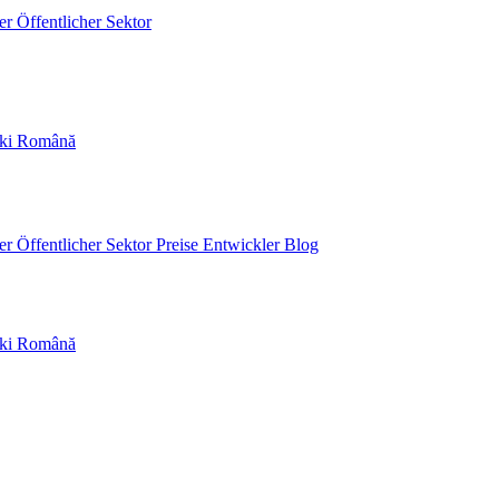
der
Öffentlicher Sektor
ski
Română
der
Öffentlicher Sektor
Preise
Entwickler
Blog
ski
Română