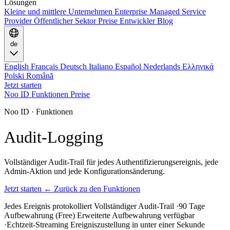
Lösungen
Kleine und mittlere Unternehmen
Enterprise
Managed Service
Provider
Öffentlicher Sektor
Preise
Entwickler
Blog
de
English
Français
Deutsch
Italiano
Español
Nederlands
Ελληνικά
Polski
Română
Jetzt starten
Noo ID
Funktionen
Preise
Noo ID · Funktionen
Audit-Logging
Vollständiger Audit-Trail für jedes Authentifizierungsereignis, jede
Admin-Aktion und jede Konfigurationsänderung.
Jetzt starten
← Zurück zu den Funktionen
Jedes Ereignis protokolliert
Vollständiger Audit-Trail
·
90 Tage
Aufbewahrung (Free)
Erweiterte Aufbewahrung verfügbar
·
Echtzeit-Streaming
Ereigniszustellung in unter einer Sekunde