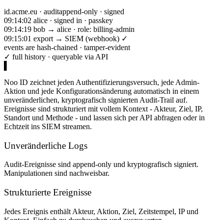
id.acme.eu · audit
append-only · signed
09:14:02 alice · signed in · passkey
09:14:19 bob → alice · role: billing-admin
09:15:01 export → SIEM (webhook) ✓
events are hash-chained · tamper-evident
✓ full history · queryable via API
▌
Noo ID zeichnet jeden Authentifizierungsversuch, jede Admin-
Aktion und jede Konfigurationsänderung automatisch in einem
unveränderlichen, kryptografisch signierten Audit-Trail auf.
Ereignisse sind strukturiert mit vollem Kontext - Akteur, Ziel, IP,
Standort und Methode - und lassen sich per API abfragen oder in
Echtzeit ins SIEM streamen.
Unveränderliche Logs
Audit-Ereignisse sind append-only und kryptografisch signiert.
Manipulationen sind nachweisbar.
Strukturierte Ereignisse
Jedes Ereignis enthält Akteur, Aktion, Ziel, Zeitstempel, IP und