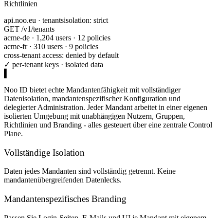
Richtlinien
api.noo.eu · tenants
isolation: strict
GET /v1/tenants
acme-de · 1,204 users · 12 policies
acme-fr · 310 users · 9 policies
cross-tenant access: denied by default
✓ per-tenant keys · isolated data
Noo ID bietet echte Mandantenfähigkeit mit vollständiger
Datenisolation, mandantenspezifischer Konfiguration und
delegierter Administration. Jeder Mandant arbeitet in einer eigenen
isolierten Umgebung mit unabhängigen Nutzern, Gruppen,
Richtlinien und Branding - alles gesteuert über eine zentrale Control
Plane.
Vollständige Isolation
Daten jedes Mandanten sind vollständig getrennt. Keine
mandantenübergreifenden Datenlecks.
Mandantenspezifisches Branding
Passen Sie Login-Seiten, E-Mails und UI je Mandant mit eigenem