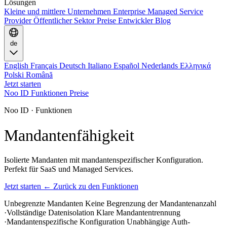
Lösungen
Kleine und mittlere Unternehmen
Enterprise
Managed Service
Provider
Öffentlicher Sektor
Preise
Entwickler
Blog
de
English
Français
Deutsch
Italiano
Español
Nederlands
Ελληνικά
Polski
Română
Jetzt starten
Noo ID
Funktionen
Preise
Noo ID · Funktionen
Mandantenfähigkeit
Isolierte Mandanten mit mandantenspezifischer Konfiguration.
Perfekt für SaaS und Managed Services.
Jetzt starten
← Zurück zu den Funktionen
Unbegrenzte Mandanten
Keine Begrenzung der Mandantenanzahl
·
Vollständige Datenisolation
Klare Mandantentrennung
·
Mandantenspezifische Konfiguration
Unabhängige Auth-