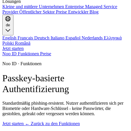
Lösungen
Kleine und mittlere Unternehmen
Enterprise
Managed Service
Provider
Öffentlicher Sektor
Preise
Entwickler
Blog
de
English
Français
Deutsch
Italiano
Español
Nederlands
Ελληνικά
Polski
Română
Jetzt starten
Noo ID
Funktionen
Preise
Noo ID · Funktionen
Passkey-basierte
Authentifizierung
Standardmäßig phishing-resistent. Nutzer authentifizieren sich per
Biometrie oder Hardware-Schlüssel - keine Passwörter, die
gestohlen, geleakt oder vergessen werden können.
Jetzt starten
← Zurück zu den Funktionen