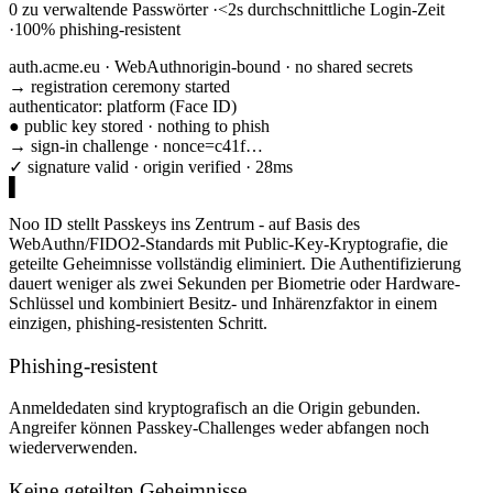
0
zu verwaltende Passwörter
·
<2s
durchschnittliche Login-Zeit
·
100%
phishing-resistent
auth.acme.eu · WebAuthn
origin-bound · no shared secrets
→ registration ceremony started
authenticator: platform (Face ID)
● public key stored · nothing to phish
→ sign-in challenge · nonce=c41f…
✓ signature valid · origin verified · 28ms
Noo ID stellt Passkeys ins Zentrum - auf Basis des
WebAuthn/FIDO2-Standards mit Public-Key-Kryptografie, die
geteilte Geheimnisse vollständig eliminiert. Die Authentifizierung
dauert weniger als zwei Sekunden per Biometrie oder Hardware-
Schlüssel und kombiniert Besitz- und Inhärenzfaktor in einem
einzigen, phishing-resistenten Schritt.
Phishing-resistent
Anmeldedaten sind kryptografisch an die Origin gebunden.
Angreifer können Passkey-Challenges weder abfangen noch
wiederverwenden.
Keine geteilten Geheimnisse