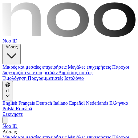
Noo ID
Λύσεις
Μικρές και μεσαίες επιχειρήσεις
Μεγάλες επιχειρήσεις
Πάροχοι
διαχειριζόμενων υπηρεσιών
Δημόσιος τομέας
Τιμολόγηση
Προγραμματιστές
Ιστολόγιο
el
English
Français
Deutsch
Italiano
Español
Nederlands
Ελληνικά
Polski
Română
Ξεκινήστε
Noo ID
Λύσεις
Μικρές και μεσαίες επιχειρήσεις
Μεγάλες επιχειρήσεις
Πάροχοι