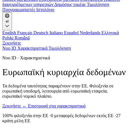
διαχειριζόμενων υπηρεσιών
Δημόσιος τομέας
Τιμολόγηση
Προγραμματιστές
Ιστολόγιο
el
English
Français
Deutsch
Italiano
Español
Nederlands
Ελληνικά
Polski
Română
Ξεκινήστε
Noo ID
Χαρακτηριστικά
Τιμολόγηση
Noo ID · Χαρακτηριστικά
Ευρωπαϊκή κυριαρχία δεδομένων
Τα δεδομένα ταυτότητας παραμένουν στην ΕΕ. Φιλοξενία σε
ευρωπαϊκή υποδομή, λειτουργία από ευρωπαϊκή εταιρεία,
ευρωπαϊκό νομικό πλαίσιο.
Ξεκινήστε
← Επιστροφή στα χαρακτηριστικά
100%
φιλοξενία στην ΕΕ
·
0
μεταφορές δεδομένων εκτός ΕΕ
·
27
κράτη μέλη ΕΕ