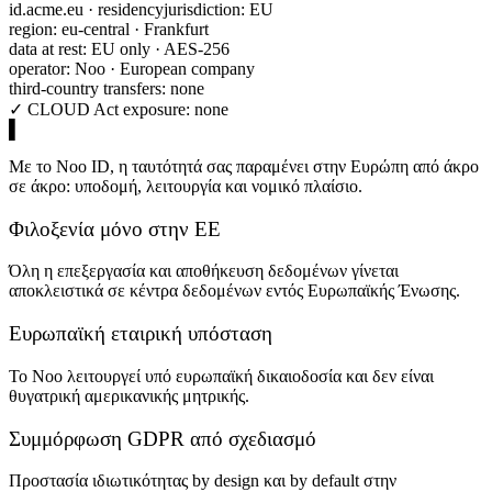
id.acme.eu · residency
jurisdiction: EU
region: eu-central · Frankfurt
data at rest: EU only · AES-256
operator: Noo · European company
third-country transfers: none
✓ CLOUD Act exposure: none
Με το Noo ID, η ταυτότητά σας παραμένει στην Ευρώπη από άκρο
σε άκρο: υποδομή, λειτουργία και νομικό πλαίσιο.
Φιλοξενία μόνο στην ΕΕ
Όλη η επεξεργασία και αποθήκευση δεδομένων γίνεται
αποκλειστικά σε κέντρα δεδομένων εντός Ευρωπαϊκής Ένωσης.
Ευρωπαϊκή εταιρική υπόσταση
Το Noo λειτουργεί υπό ευρωπαϊκή δικαιοδοσία και δεν είναι
θυγατρική αμερικανικής μητρικής.
Συμμόρφωση GDPR από σχεδιασμό
Προστασία ιδιωτικότητας by design και by default στην