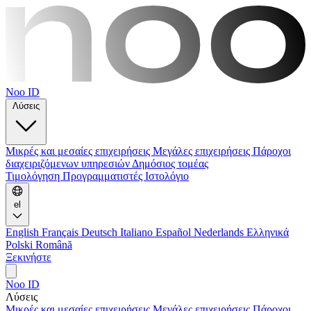
Noo ID
Λύσεις
Μικρές και μεσαίες επιχειρήσεις
Μεγάλες επιχειρήσεις
Πάροχοι
διαχειριζόμενων υπηρεσιών
Δημόσιος τομέας
Τιμολόγηση
Προγραμματιστές
Ιστολόγιο
el
English
Français
Deutsch
Italiano
Español
Nederlands
Ελληνικά
Polski
Română
Ξεκινήστε
Noo ID
Λύσεις
Μικρές και μεσαίες επιχειρήσεις
Μεγάλες επιχειρήσεις
Πάροχοι