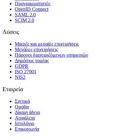
Προγραμματιστές
OpenID Connect
SAML 2.0
SCIM 2.0
Λύσεις
Μικρές και μεσαίες επιχειρήσεις
Μεγάλες επιχειρήσεις
Πάροχοι διαχειριζόμενων υπηρεσιών
Δημόσιος τομέας
GDPR
ISO 27001
NIS2
Εταιρεία
Σχετικά
Ομάδα
Δίκαιη άδεια
Ασφάλεια
Ιστολόγιο
Επικοινωνία