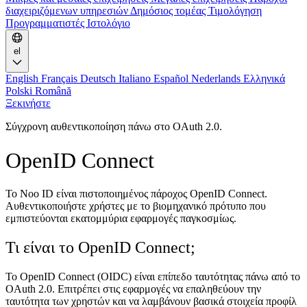
διαχειριζόμενων υπηρεσιών
Δημόσιος τομέας
Τιμολόγηση
Προγραμματιστές
Ιστολόγιο
el
English
Français
Deutsch
Italiano
Español
Nederlands
Ελληνικά
Polski
Română
Ξεκινήστε
Σύγχρονη αυθεντικοποίηση πάνω στο OAuth 2.0.
OpenID Connect
Το Noo ID είναι πιστοποιημένος πάροχος OpenID Connect.
Αυθεντικοποιήστε χρήστες με το βιομηχανικό πρότυπο που
εμπιστεύονται εκατομμύρια εφαρμογές παγκοσμίως.
Τι είναι το OpenID Connect;
Το OpenID Connect (OIDC) είναι επίπεδο ταυτότητας πάνω από το
OAuth 2.0. Επιτρέπει στις εφαρμογές να επαληθεύουν την
ταυτότητα των χρηστών και να λαμβάνουν βασικά στοιχεία προφίλ