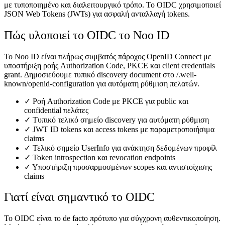
με τυποποιημένο και διαλειτουργικό τρόπο. Το OIDC χρησιμοποιεί
JSON Web Tokens (JWTs) για ασφαλή ανταλλαγή tokens.
Πώς υλοποιεί το OIDC το Noo ID
Το Noo ID είναι πλήρως συμβατός πάροχος OpenID Connect με
υποστήριξη ροής Authorization Code, PKCE και client credentials
grant. Δημοσιεύουμε τυπικό discovery document στο /.well-
known/openid-configuration για αυτόματη ρύθμιση πελατών.
✓
Ροή Authorization Code με PKCE για public και
confidential πελάτες
✓
Τυπικό τελικό σημείο discovery για αυτόματη ρύθμιση
✓
JWT ID tokens και access tokens με παραμετροποιήσιμα
claims
✓
Τελικό σημείο UserInfo για ανάκτηση δεδομένων προφίλ
✓
Token introspection και revocation endpoints
✓
Υποστήριξη προσαρμοσμένων scopes και αντιστοίχισης
claims
Γιατί είναι σημαντικό το OIDC
Το OIDC είναι το de facto πρότυπο για σύγχρονη αυθεντικοποίηση.