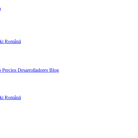
o
ski
Română
co
Precios
Desarrolladores
Blog
ski
Română