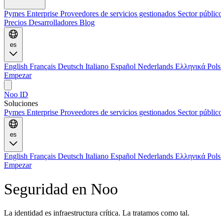
Pymes
Enterprise
Proveedores de servicios gestionados
Sector públic
Precios
Desarrolladores
Blog
es
English
Français
Deutsch
Italiano
Español
Nederlands
Ελληνικά
Pol
Empezar
Noo ID
Soluciones
Pymes
Enterprise
Proveedores de servicios gestionados
Sector públi
es
English
Français
Deutsch
Italiano
Español
Nederlands
Ελληνικά
Pol
Empezar
Seguridad en Noo
La identidad es infraestructura crítica. La tratamos como tal.