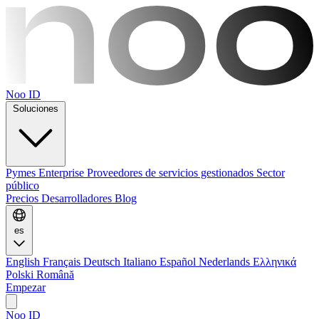
Noo ID
Soluciones
Pymes
Enterprise
Proveedores de servicios gestionados
Sector
público
Precios
Desarrolladores
Blog
es
English
Français
Deutsch
Italiano
Español
Nederlands
Ελληνικά
Polski
Română
Empezar
Noo ID