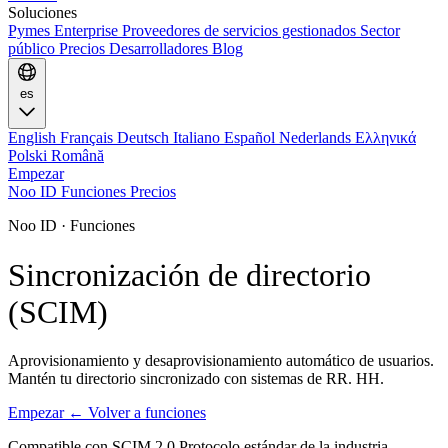
Soluciones
Pymes
Enterprise
Proveedores de servicios gestionados
Sector
público
Precios
Desarrolladores
Blog
es
English
Français
Deutsch
Italiano
Español
Nederlands
Ελληνικά
Polski
Română
Empezar
Noo ID
Funciones
Precios
Noo ID · Funciones
Sincronización de directorio
(SCIM)
Aprovisionamiento y desaprovisionamiento automático de usuarios.
Mantén tu directorio sincronizado con sistemas de RR. HH.
Empezar
← Volver a funciones
Compatible con SCIM 2.0
Protocolo estándar de la industria