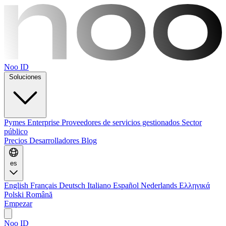
Noo ID
Soluciones
Pymes
Enterprise
Proveedores de servicios gestionados
Sector
público
Precios
Desarrolladores
Blog
es
English
Français
Deutsch
Italiano
Español
Nederlands
Ελληνικά
Polski
Română
Empezar
Noo ID