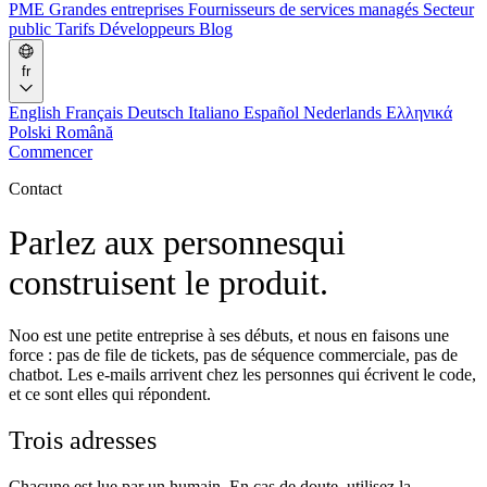
PME
Grandes entreprises
Fournisseurs de services managés
Secteur
public
Tarifs
Développeurs
Blog
fr
English
Français
Deutsch
Italiano
Español
Nederlands
Ελληνικά
Polski
Română
Commencer
Contact
Parlez aux personnes
qui
construisent le produit.
Noo est une petite entreprise à ses débuts, et nous en faisons une
force : pas de file de tickets, pas de séquence commerciale, pas de
chatbot. Les e-mails arrivent chez les personnes qui écrivent le code,
et ce sont elles qui répondent.
Trois adresses
Chacune est lue par un humain. En cas de doute, utilisez la