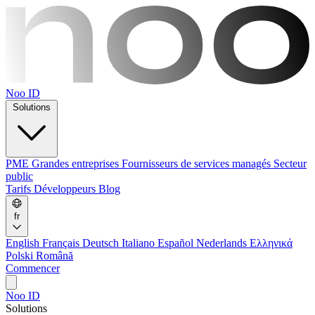
Noo ID
Solutions
PME
Grandes entreprises
Fournisseurs de services managés
Secteur
public
Tarifs
Développeurs
Blog
fr
English
Français
Deutsch
Italiano
Español
Nederlands
Ελληνικά
Polski
Română
Commencer
Noo ID
Solutions