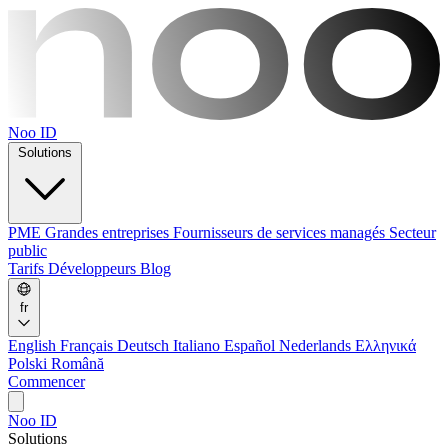
Noo ID
Solutions
PME
Grandes entreprises
Fournisseurs de services managés
Secteur
public
Tarifs
Développeurs
Blog
fr
English
Français
Deutsch
Italiano
Español
Nederlands
Ελληνικά
Polski
Română
Commencer
Noo ID
Solutions