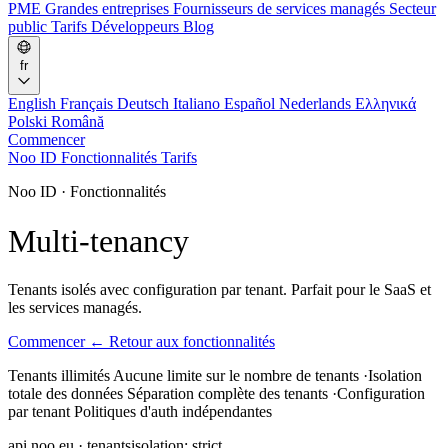
PME
Grandes entreprises
Fournisseurs de services managés
Secteur
public
Tarifs
Développeurs
Blog
fr
English
Français
Deutsch
Italiano
Español
Nederlands
Ελληνικά
Polski
Română
Commencer
Noo ID
Fonctionnalités
Tarifs
Noo ID · Fonctionnalités
Multi-tenancy
Tenants isolés avec configuration par tenant. Parfait pour le SaaS et
les services managés.
Commencer
← Retour aux fonctionnalités
Tenants illimités
Aucune limite sur le nombre de tenants
·
Isolation
totale des données
Séparation complète des tenants
·
Configuration
par tenant
Politiques d'auth indépendantes
api.noo.eu · tenants
isolation: strict