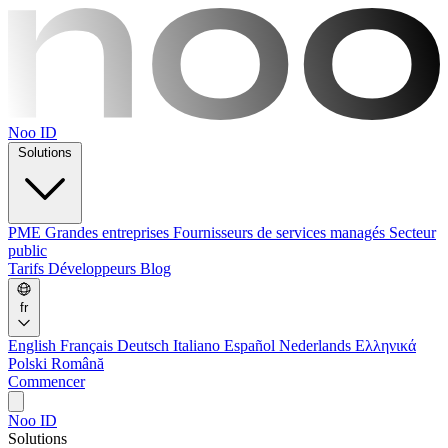
Noo ID
Solutions
PME
Grandes entreprises
Fournisseurs de services managés
Secteur
public
Tarifs
Développeurs
Blog
fr
English
Français
Deutsch
Italiano
Español
Nederlands
Ελληνικά
Polski
Română
Commencer
Noo ID
Solutions