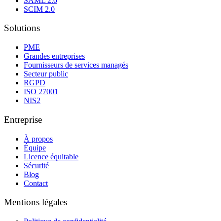
SAML 2.0
SCIM 2.0
Solutions
PME
Grandes entreprises
Fournisseurs de services managés
Secteur public
RGPD
ISO 27001
NIS2
Entreprise
À propos
Équipe
Licence équitable
Sécurité
Blog
Contact
Mentions légales