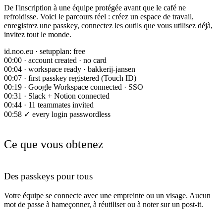
De l'inscription à une équipe protégée avant que le café ne
refroidisse. Voici le parcours réel : créez un espace de travail,
enregistrez une passkey, connectez les outils que vous utilisez déjà,
invitez tout le monde.
id.noo.eu · setup
plan: free
00:00 · account created · no card
00:04 · workspace ready · bakkerij-jansen
00:07 · first passkey registered (Touch ID)
00:19 · Google Workspace connected · SSO
00:31 · Slack + Notion connected
00:44 · 11 teammates invited
00:58 ✓ every login passwordless
▌
Ce que vous obtenez
Des passkeys pour tous
Votre équipe se connecte avec une empreinte ou un visage. Aucun
mot de passe à hameçonner, à réutiliser ou à noter sur un post-it.