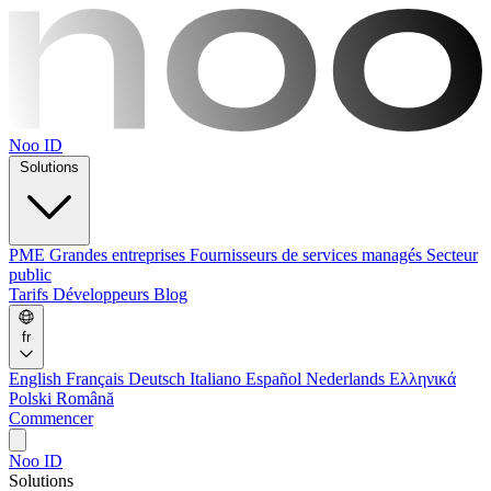
Noo ID
Solutions
PME
Grandes entreprises
Fournisseurs de services managés
Secteur
public
Tarifs
Développeurs
Blog
fr
English
Français
Deutsch
Italiano
Español
Nederlands
Ελληνικά
Polski
Română
Commencer
Noo ID
Solutions