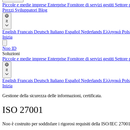
Piccole e medie imprese
Enterprise
Fornitore di servizi gestiti
Settore 
Prezzi
Sviluppatori
Blog
it
English
Français
Deutsch
Italiano
Español
Nederlands
Ελληνικά
Pol
Inizia
Noo ID
Soluzioni
Piccole e medie imprese
Enterprise
Fornitore di servizi gestiti
Settore
it
English
Français
Deutsch
Italiano
Español
Nederlands
Ελληνικά
Pol
Inizia
Gestione della sicurezza delle informazioni, certificata.
ISO 27001
Noo è costruito per soddisfare i rigorosi requisiti della ISO/IEC 27001,