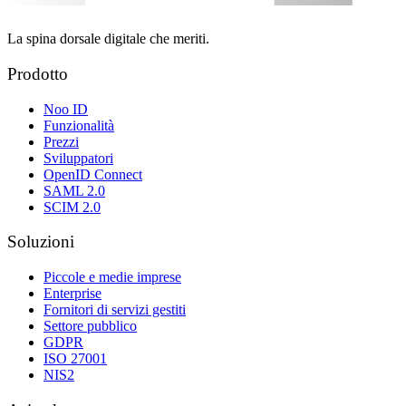
La spina dorsale digitale che meriti.
Prodotto
Noo ID
Funzionalità
Prezzi
Sviluppatori
OpenID Connect
SAML 2.0
SCIM 2.0
Soluzioni
Piccole e medie imprese
Enterprise
Fornitori di servizi gestiti
Settore pubblico
GDPR
ISO 27001
NIS2