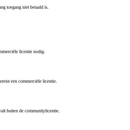
g toegang niet betaald is.
mmerciële licentie nodig.
eist een commerciële licentie.
valt buiten de communitylicentie.