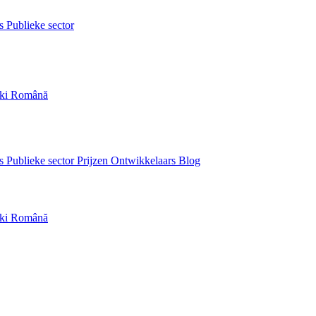
rs
Publieke sector
ski
Română
rs
Publieke sector
Prijzen
Ontwikkelaars
Blog
ski
Română