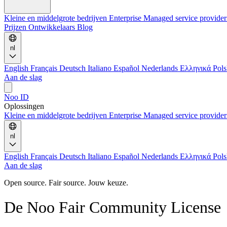
Kleine en middelgrote bedrijven
Enterprise
Managed service provide
Prijzen
Ontwikkelaars
Blog
nl
English
Français
Deutsch
Italiano
Español
Nederlands
Ελληνικά
Pol
Aan de slag
Noo ID
Oplossingen
Kleine en middelgrote bedrijven
Enterprise
Managed service provide
nl
English
Français
Deutsch
Italiano
Español
Nederlands
Ελληνικά
Pol
Aan de slag
Open source. Fair source. Jouw keuze.
De Noo Fair Community License