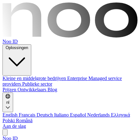
Noo ID
Oplossingen
Kleine en middelgrote bedrijven
Enterprise
Managed service
providers
Publieke sector
Prijzen
Ontwikkelaars
Blog
nl
English
Français
Deutsch
Italiano
Español
Nederlands
Ελληνικά
Polski
Română
Aan de slag
Noo ID