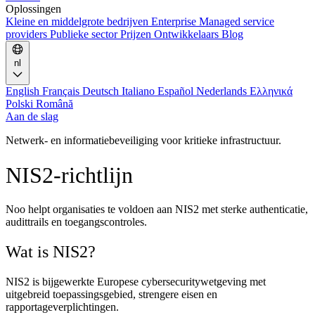
Oplossingen
Kleine en middelgrote bedrijven
Enterprise
Managed service
providers
Publieke sector
Prijzen
Ontwikkelaars
Blog
nl
English
Français
Deutsch
Italiano
Español
Nederlands
Ελληνικά
Polski
Română
Aan de slag
Netwerk- en informatiebeveiliging voor kritieke infrastructuur.
NIS2-richtlijn
Noo helpt organisaties te voldoen aan NIS2 met sterke authenticatie,
audittrails en toegangscontroles.
Wat is NIS2?
NIS2 is bijgewerkte Europese cybersecuritywetgeving met
uitgebreid toepassingsgebied, strengere eisen en
rapportageverplichtingen.