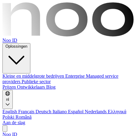
Noo ID
Oplossingen
Kleine en middelgrote bedrijven
Enterprise
Managed service
providers
Publieke sector
Prijzen
Ontwikkelaars
Blog
nl
English
Français
Deutsch
Italiano
Español
Nederlands
Ελληνικά
Polski
Română
Aan de slag
Noo ID