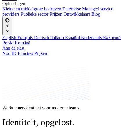
Oplossingen
Kleine en middelgrote bedrijven
Enterprise
Managed service
providers
Publieke sector
Prijzen
Ontwikkelaars
Blog
nl
English
Français
Deutsch
Italiano
Español
Nederlands
Ελληνικά
Polski
Română
Aan de slag
Noo ID
Functies
Prijzen
Werknemersidentiteit voor moderne teams.
Identiteit, opgelost.