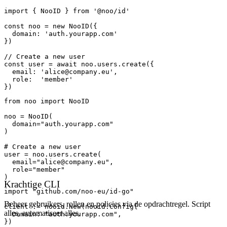
import
{ NooID }
from
'@noo/id'
const
noo
 = 
new
NooID
({

domain:
'auth.yourapp.com'
})

// Create a new user
const
user
 = 
await
noo
.
users
.
create
({

email:
'alice@company.eu'
,

role:
'member'
})
from
noo
import
NooID
noo
 = 
NooID
(

domain=
"auth.yourapp.com"
)

# Create a new user
user
 = noo.users.
create
(

email=
"alice@company.eu"
,

role=
"member"
)
Krachtige CLI
import
"github.com/noo-eu/id-go"
Beheer gebruikers, rollen en policies via de opdrachtregel. Script
client
 := 
nooid
.
New
(
nooid
.
Config
{

alles, automatiseer alles.
Domain:
"auth.yourapp.com"
,

})
