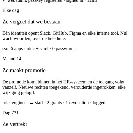
✓ webauthn: passkey registered · signed in · 12ms
Elke dag
Ze vergeet dat we bestaan
Eén identiteit opent Slack, GitHub, Figma en elke interne tool. Nul
wachtwoorden, over de hele linie.
sso: 6 apps · oidc + saml · 0 passwords
Maand 14
Ze maakt promotie
De promotie komt binnen in het HR-systeem en de toegang volgt
vanzelf. Nieuwe rechten toegekend, verouderde ingetrokken, elke
wijziging gelogd.
role: engineer → staff · 2 grants · 1 revocation · logged
Dag 731
Ze vertrekt