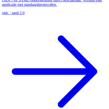
OIDC- en SAML-ondersteuning direct beschikbaar. Verbind elke
applicatie met standaardprotocollen.
oidc · saml 2.0