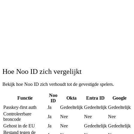
user.created
api.acme.eu
session.revoked
Noo ID
SIEM
role.changed
Slack
Hoe Noo ID zich vergelijkt
Bekijk hoe Noo ID zich verhoudt tot de gevestigde spelers.
Noo
Functie
Okta
Entra ID
Google
ID
Passkey-first auth
Ja
Gedeeltelijk
Gedeeltelijk
Gedeeltelijk
Controleerbare
Ja
Nee
Nee
Nee
broncode
Gehost in de EU
Ja
Nee
Gedeeltelijk
Gedeeltelijk
Bestand tegen de