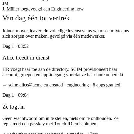
MW
M. Weber
via SCIM geprovisioneerd
now
JM
Van dag één tot vertrek
J. Müller
toegevoegd aan Engineering
now
Joiner, mover, leaver: de volledige levenscyclus waar securityteams
zich zorgen over maken, gevolgd via één medewerker.
Dag 1 · 08:52
Alice treedt in dienst
HR voegt haar toe aan de directory. SCIM provisioneert haar
account, groepen en app-toegang voordat ze haar bureau bereikt.
← scim: alice@acme.eu created · engineering · 6 apps granted
Dag 1 · 09:04
Ze logt in
Geen wachtwoord om in te stellen, niets om te onthouden. Ze
registreert een passkey met Touch ID en is binnen.