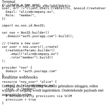
Terminal
// Create a new user
$
noo id users get --id usr_a9bc3s8dj3h8cb1s
user
, 
err
 := client.Users.
Create
(ctx, &
nooid
.
CreateUser
Email:
"alice@company.eu"
,

{
Role:
"member"
,

"id"
: 
"usr_a9bc3s8dj3h8cb1s"
,

})
"email"
: 
"alice@company.eu"
,

"name"
: 
"Alice Dupont"
,

import
eu.noo.id.NooID
;

"role"
: 
"member"
,

"mfa_enabled"
: 
true
,

var
noo
 = 
NooID
.
builder
()

"last_login"
: 
"2026-02-27T09:14:22Z"
,

  .
domain
(
"auth.yourapp.com"
).
build
();

"created_at"
: 
"2025-11-03T14:30:00Z"
}
// Create a new user
var
user
 = noo.users().
create
(

$
CreateUserParams
.
builder
()

    .
email
(
"alice@company.eu"
)

    .
role
(
"member"
).
build
()

);
provider
"noo"
 {

domain
 = 
"auth.yourapp.com"
}

Realtime webhooks
resource
"noo_user"
"alice"
 {

email
 = 
"alice@company.eu"
Ontvang direct een melding wanneer gebruikers inloggen, rollen
role
  = 
"member"
wijzigen of toegang wordt ingetrokken. Ondertekende payloads met
automatische retries.
# Automatically provisions via SCIM
provision
 = 
true
}