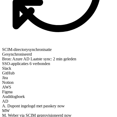
SCIM-directorysynchronisatie
Gesynchroniseerd
Bron: Azure AD
Laatste sync: 2 min geleden
SSO-applicaties
6 verbonden
Slack
GitHub
Jira
Notion
AWS
Figma
Auditlogboek
SR
S. Rossi
geverifieerd via SSO
now
AD
A. Dupont
ingelogd met passkey
now