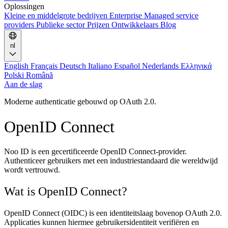
Oplossingen
Kleine en middelgrote bedrijven
Enterprise
Managed service
providers
Publieke sector
Prijzen
Ontwikkelaars
Blog
nl
English
Français
Deutsch
Italiano
Español
Nederlands
Ελληνικά
Polski
Română
Aan de slag
Moderne authenticatie gebouwd op OAuth 2.0.
OpenID Connect
Noo ID is een gecertificeerde OpenID Connect-provider.
Authenticeer gebruikers met een industriestandaard die wereldwijd
wordt vertrouwd.
Wat is OpenID Connect?
OpenID Connect (OIDC) is een identiteitslaag bovenop OAuth 2.0.
Applicaties kunnen hiermee gebruikersidentiteit verifiëren en