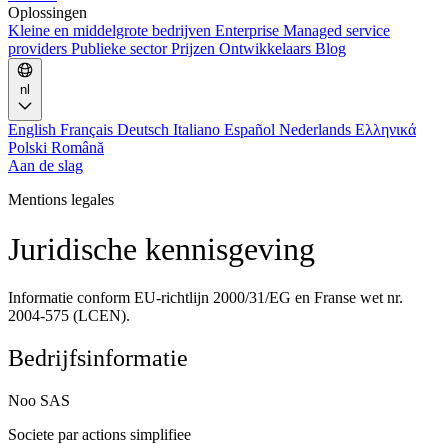
Oplossingen
Kleine en middelgrote bedrijven
Enterprise
Managed service
providers
Publieke sector
Prijzen
Ontwikkelaars
Blog
nl
English
Français
Deutsch
Italiano
Español
Nederlands
Ελληνικά
Polski
Română
Aan de slag
Mentions legales
Juridische kennisgeving
Informatie conform EU-richtlijn 2000/31/EG en Franse wet nr.
2004-575 (LCEN).
Bedrijfsinformatie
Noo SAS
Societe par actions simplifiee