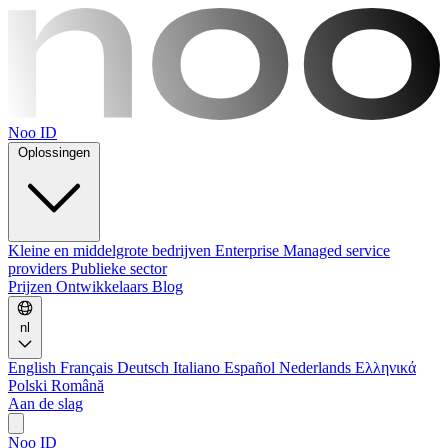
Noo ID
Oplossingen
Kleine en middelgrote bedrijven
Enterprise
Managed service
providers
Publieke sector
Prijzen
Ontwikkelaars
Blog
nl
English
Français
Deutsch
Italiano
Español
Nederlands
Ελληνικά
Polski
Română
Aan de slag
Noo ID