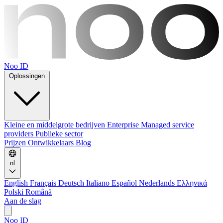
Noo ID
Oplossingen
Kleine en middelgrote bedrijven
Enterprise
Managed service
providers
Publieke sector
Prijzen
Ontwikkelaars
Blog
nl
English
Français
Deutsch
Italiano
Español
Nederlands
Ελληνικά
Polski
Română
Aan de slag
Noo ID