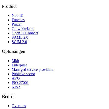
Product
Noo ID
Functies
Prijzen
Ontwikkelaars
OpenID Connect
SAML 2.0
SCIM 2.0
Oplossingen
Mkb
Enterprise
Managed service providers
Publieke sector
AVG
ISO 27001
NIS2
Bedrijf
Over ons