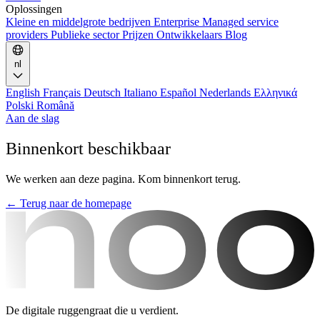
Oplossingen
Kleine en middelgrote bedrijven
Enterprise
Managed service
providers
Publieke sector
Prijzen
Ontwikkelaars
Blog
nl
English
Français
Deutsch
Italiano
Español
Nederlands
Ελληνικά
Polski
Română
Aan de slag
Binnenkort beschikbaar
We werken aan deze pagina. Kom binnenkort terug.
← Terug naar de homepage
De digitale ruggengraat die u verdient.