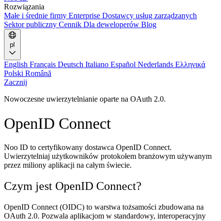
Rozwiązania
Małe i średnie firmy
Enterprise
Dostawcy usług zarządzanych
Sektor publiczny
Cennik
Dla deweloperów
Blog
pl
English
Français
Deutsch
Italiano
Español
Nederlands
Ελληνικά
Polski
Română
Zacznij
Nowoczesne uwierzytelnianie oparte na OAuth 2.0.
OpenID Connect
Noo ID to certyfikowany dostawca OpenID Connect.
Uwierzytelniaj użytkowników protokołem branżowym używanym
przez miliony aplikacji na całym świecie.
Czym jest OpenID Connect?
OpenID Connect (OIDC) to warstwa tożsamości zbudowana na
OAuth 2.0. Pozwala aplikacjom w standardowy, interoperacyjny