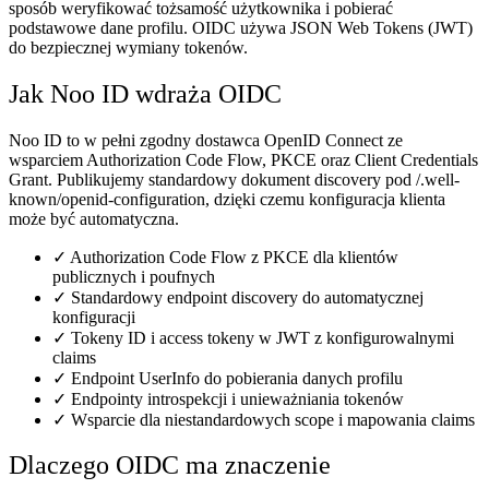
sposób weryfikować tożsamość użytkownika i pobierać
podstawowe dane profilu. OIDC używa JSON Web Tokens (JWT)
do bezpiecznej wymiany tokenów.
Jak Noo ID wdraża OIDC
Noo ID to w pełni zgodny dostawca OpenID Connect ze
wsparciem Authorization Code Flow, PKCE oraz Client Credentials
Grant. Publikujemy standardowy dokument discovery pod /.well-
known/openid-configuration, dzięki czemu konfiguracja klienta
może być automatyczna.
✓
Authorization Code Flow z PKCE dla klientów
publicznych i poufnych
✓
Standardowy endpoint discovery do automatycznej
konfiguracji
✓
Tokeny ID i access tokeny w JWT z konfigurowalnymi
claims
✓
Endpoint UserInfo do pobierania danych profilu
✓
Endpointy introspekcji i unieważniania tokenów
✓
Wsparcie dla niestandardowych scope i mapowania claims
Dlaczego OIDC ma znaczenie