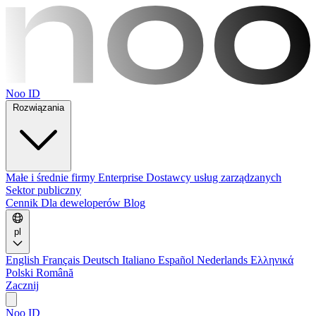
Noo ID
Rozwiązania
Małe i średnie firmy
Enterprise
Dostawcy usług zarządzanych
Sektor publiczny
Cennik
Dla deweloperów
Blog
pl
English
Français
Deutsch
Italiano
Español
Nederlands
Ελληνικά
Polski
Română
Zacznij
Noo ID