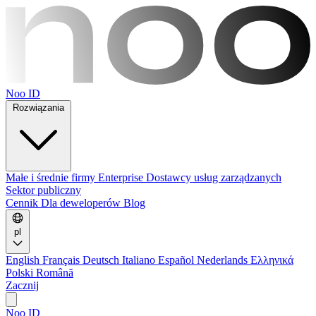
Noo ID
Rozwiązania
Małe i średnie firmy
Enterprise
Dostawcy usług zarządzanych
Sektor publiczny
Cennik
Dla deweloperów
Blog
pl
English
Français
Deutsch
Italiano
Español
Nederlands
Ελληνικά
Polski
Română
Zacznij
Noo ID