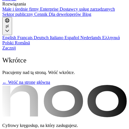
Rozwiązania
Małe i średnie firmy
Enterprise
Dostawcy usług zarządzanych
Sektor publiczny
Cennik
Dla deweloperów
Blog
pl
English
Français
Deutsch
Italiano
Español
Nederlands
Ελληνικά
Polski
Română
Zacznij
Wkrótce
Pracujemy nad tą stroną. Wróć wkrótce.
← Wróć na stronę główną
Cyfrowy kręgosłup, na który zasługujesz.